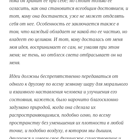
пока он хранит ее при себе; но стоит только ее
огласить, как она становится всеобщим достоянием, и
тот, кому она достанется, уже не может отделять
себя от нее. Особенность ее заключается также в
том, что каждый обладает не какой-то ее частью, но
владеет ею целиком. И тот, кому досталась от меня
моя идея, воспринимает ее сам, не умаляя при этом
меня; не тень, но отблеск света отбрасывает он на
меня.
Идеи должны беспрепятственно передаваться от
одного к другому по всему земному шару для морального
и взаимного наставления человека и улучшения его
состояния, кажется, было нарочито благосклонно
задумано природой, когда она сделала их
распространяющимися, подобно огню, по всему
пространству без уменьшения их плотности в любой
точке, и подобно воздуху, в котором мы дышим,
двигаемся и имеем свое физическое существование и